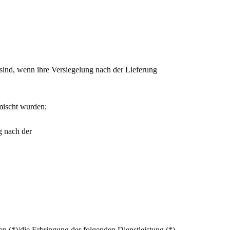
sind, wenn ihre Versiegelung nach der Lieferung
mischt wurden;
g nach der
n (*)/die Erbringung der folgenden Dienstleistung (*)