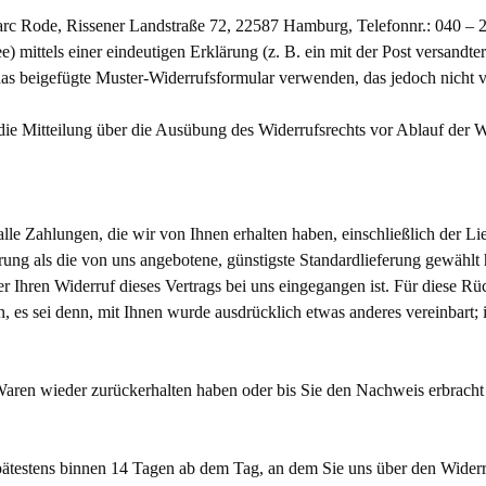
rc Rode, Rissener Landstraße 72, 22587 Hamburg, Telefonnr.: 040 – 
mittels einer eindeutigen Erklärung (z. B. ein mit der Post versandter
das beigefügte Muster-Widerrufsformular verwenden, das jedoch nicht v
 die Mitteilung über die Ausübung des Widerrufsrechts vor Ablauf der W
lle Zahlungen, die wir von Ihnen erhalten haben, einschließlich der Li
ferung als die von uns angebotene, günstigste Standardlieferung gewähl
r Ihren Widerruf dieses Vertrags bei uns eingegangen ist. Für diese R
en, es sei denn, mit Ihnen wurde ausdrücklich etwas anderes vereinbart
aren wieder zurückerhalten haben oder bis Sie den Nachweis erbracht 
pätestens binnen 14 Tagen ab dem Tag, an dem Sie uns über den Widerru