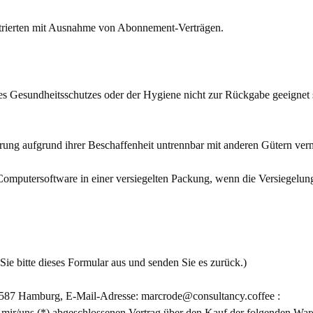
lustrierten mit Ausnahme von Abonnement-Verträgen.
des Gesundheitsschutzes oder der Hygiene nicht zur Rückgabe geeignet 
rung aufgrund ihrer Beschaffenheit untrennbar mit anderen Gütern ver
omputersoftware in einer versiegelten Packung, wenn die Versiegelun
Sie bitte dieses Formular aus und senden Sie es zurück.)
2587 Hamburg, E-Mail-Adresse: marcrode@consultancy.coffee :
n mir/uns (*) abgeschlossenen Vertrag über den Kauf der folgenden Ware