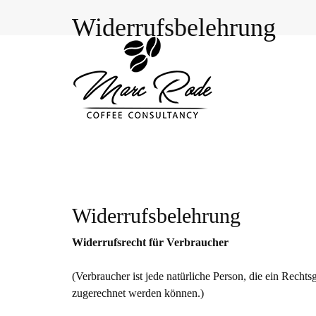
Skip
Widerrufsbelehrung
to
content
green and roasted coffee expertise since 2003
Widerrufsbelehrung
Widerrufsrecht für Verbraucher
(Verbraucher ist jede natürliche Person, die ein Recht
zugerechnet werden können.)